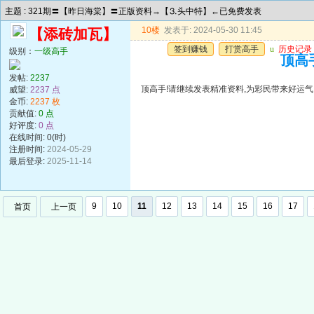
主题 : 321期〓【昨日海棠】〓正版资料→【⒊头中特】←已免费发表
10楼
发表于: 2024-05-30 11:45
【添砖加瓦】
签到赚钱
打赏高手
u
历史记录
级别：
一级高手
顶高手
发帖:
2237
顶高手!请继续发表精准资料,为彩民带来好运气!谢谢!!
威望:
2237 点
金币:
2237 枚
贡献值:
0 点
好评度:
0 点
在线时间: 0(时)
注册时间:
2024-05-29
最后登录:
2025-11-14
9
10
11
12
13
14
15
16
17
首页
上一页