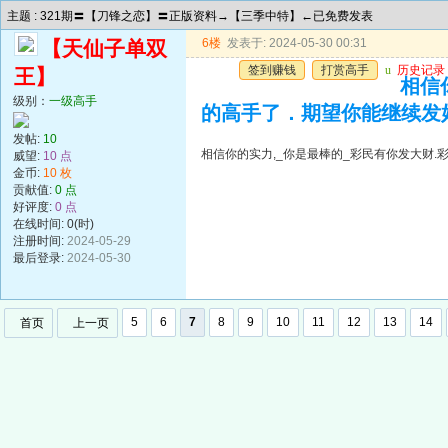
主题 : 321期〓【刀锋之恋】〓正版资料→【三季中特】←已免费发表
6楼
发表于: 2024-05-30 00:31
【天仙子单双
签到赚钱
打赏高手
u
历史记录
王】
相信
级别：
一级高手
的高手了．期望你能继续发
发帖:
10
相信你的实力,_你是最棒的_彩民有你发大财
威望:
10 点
金币:
10 枚
贡献值:
0 点
好评度:
0 点
在线时间: 0(时)
注册时间:
2024-05-29
最后登录:
2024-05-30
5
6
7
8
9
10
11
12
13
14
首页
上一页