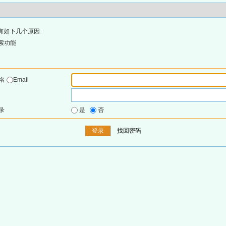
有如下几个原因:
索功能
户名
Email
录
是
否
找回密码