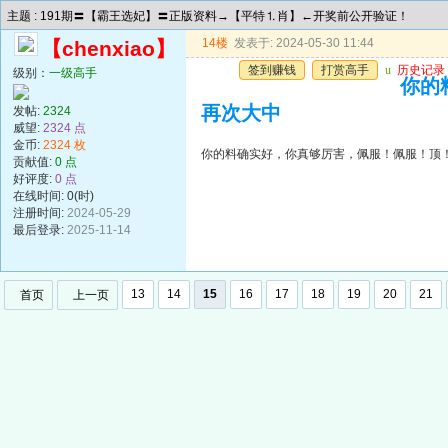
主题 : 191期〓【霸王选妃】〓正版资料→【平特⒈肖】←开奖前公开验证！
14楼
发表于: 2024-05-30 11:44
【chenxiao】
签到赚钱
打赏高手
u
历史记录
级别：
一级高手
你的
再次大中
发帖:
2324
威望:
2324 点
金币:
2324 枚
你的料确实好，你真够厉害，佩服！佩服！顶
贡献值:
0 点
好评度:
0 点
在线时间: 0(时)
注册时间:
2024-05-29
最后登录:
2025-11-14
13
14
15
16
17
18
19
20
21
首页
上一页